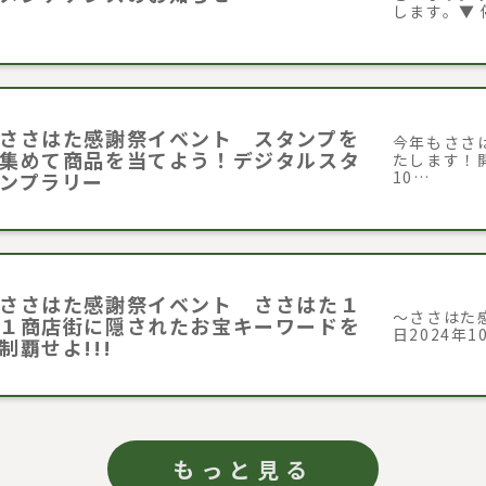
します。▼ 
ささはた感謝祭イベント スタンプを
今年もささ
集めて商品を当てよう！デジタルスタ
たします！開催
10…
ンプラリー
ささはた感謝祭イベント ささはた１
～ささはた感
１商店街に隠されたお宝キーワードを
日2024年1
制覇せよ!!!
もっと見る