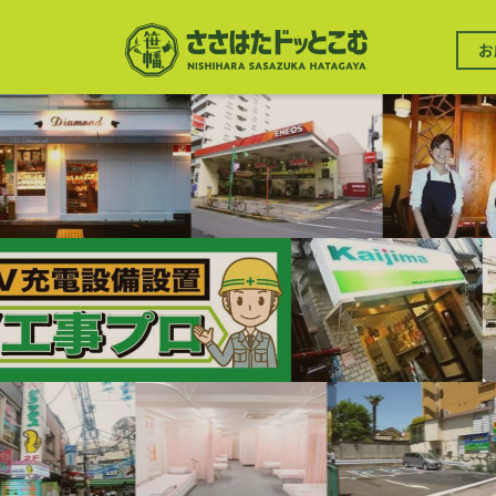
メ
イ
メ
ン
お
イ
コ
ン
ン
ナ
テ
ビ
ン
ゲ
ツ
ー
に
シ
移
ョ
動
ン