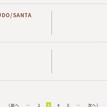
UDO/SANTA
前
〈前へ
…
ペ
2
カ
3
ペ
4
ペ
5
…
次
次へ〉