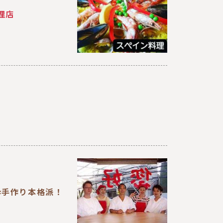
理店
粋手作り本格派！