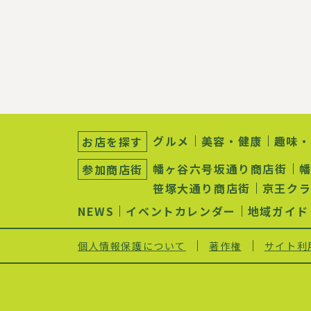
送
り
サ
ブ
グルメ
美容・健康
趣味・
お店を探す
ナ
ビ
幡ヶ谷六号坂通り商店街
参加商店街
ゲ
ー
笹塚大通り商店街
京王ク
シ
ョ
NEWS
イベントカレンダー
地域ガイド
ン
個人情報保護について
著作権
サイト利