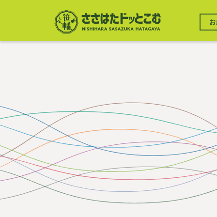
メ
イ
メ
ン
お
イ
コ
ン
ン
ナ
テ
ビ
ン
ゲ
ツ
ー
に
シ
移
ョ
動
ン