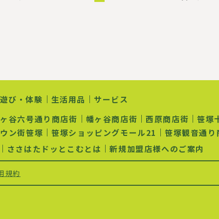
ペ
ー
レ
ー
ー
ペ
ー
ジ
ン
ジ
ジ
ー
ジ
ト
ジ
ペ
ー
ジ
遊び・体験
生活用品
サービス
幡ヶ谷六号通り商店街
幡ヶ谷商店街
西原商店街
笹塚
ラウン街笹塚
笹塚ショッピングモール21
笹塚観音通り
ささはたドッとこむとは
新規加盟店様へのご案内
用規約