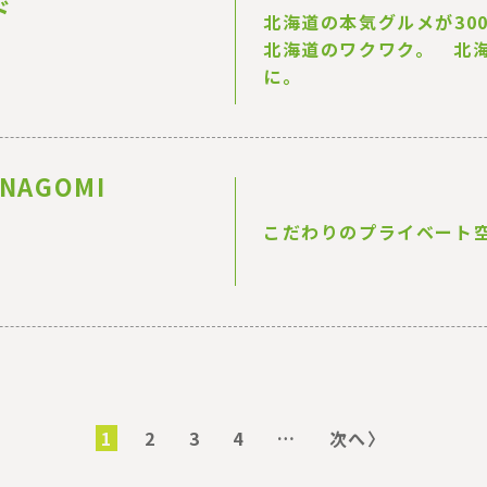
ド
北海道の本気グルメが30
北海道のワクワク。 北
に。
 NAGOMI
こだわりのプライベート
カ
1
ペ
2
ペ
3
ペ
4
…
次
次へ〉
レ
ー
ー
ー
ペ
ン
ジ
ジ
ジ
ー