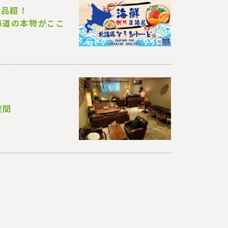
0品超！
海道の本物がここ
空間