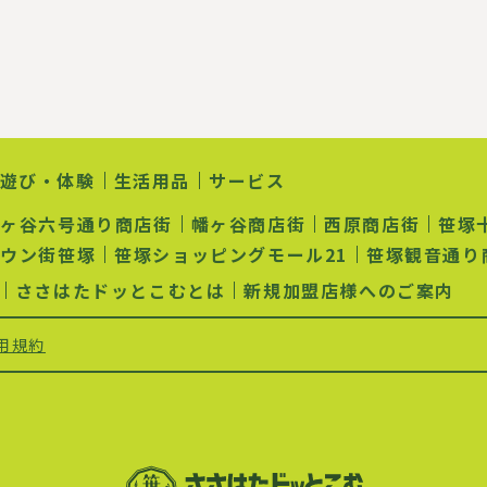
ト
ジ
ペ
ー
ジ
遊び・体験
生活用品
サービス
幡ヶ谷六号通り商店街
幡ヶ谷商店街
西原商店街
笹塚
ラウン街笹塚
笹塚ショッピングモール21
笹塚観音通り
ささはたドッとこむとは
新規加盟店様へのご案内
用規約