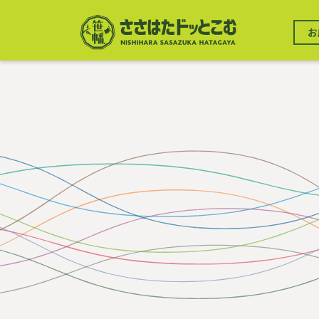
メ
イ
メ
ン
お
イ
コ
ン
ン
ナ
テ
ビ
ン
ゲ
ツ
ー
に
シ
移
ョ
動
ン