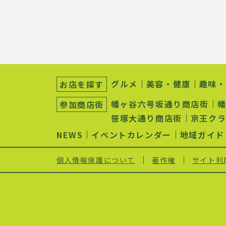
サ
ブ
グルメ
美容・健康
趣味・
お店を探す
ナ
ビ
幡ヶ谷六号坂通り商店街
参加商店街
ゲ
ー
笹塚大通り商店街
京王ク
シ
ョ
NEWS
イベントカレンダー
地域ガイド
ン
個人情報保護について
著作権
サイト利