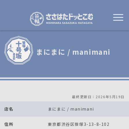
メ
イ
ン
コ
ン
テ
ン
ツ
に
移
まにまに / manimani
動
最終更新日：2026年5月19日
店名
まにまに / manimani
住所
東京都渋谷区笹塚3-13-8-102