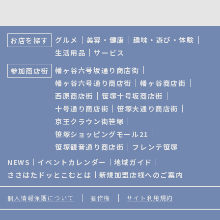
サ
ブ
グルメ
美容・健康
趣味・遊び・体験
お店を探す
ナ
生活用品
サービス
ビ
ゲ
幡ヶ谷六号坂通り商店街
参加商店街
ー
シ
幡ヶ谷六号通り商店街
幡ヶ谷商店街
ョ
西原商店街
笹塚十号坂商店街
ン
十号通り商店街
笹塚大通り商店街
京王クラウン街笹塚
笹塚ショッピングモール21
笹塚観音通り商店街
フレンテ笹塚
NEWS
イベントカレンダー
地域ガイド
ささはたドッとこむとは
新規加盟店様へのご案内
個人情報保護について
著作権
サイト利用規約