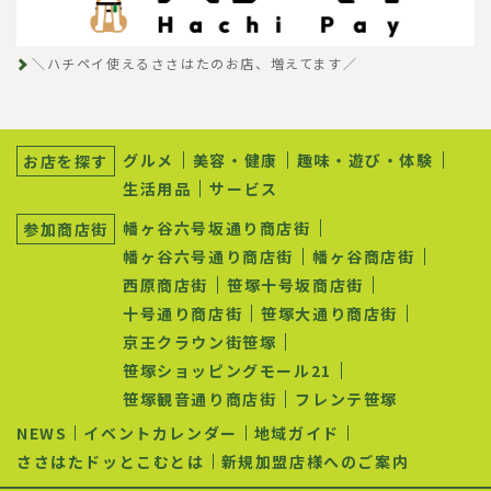
＼ハチペイ使えるささはたのお店、増えてます／
サ
ブ
グルメ
美容・健康
趣味・遊び・体験
お店を探す
ナ
生活用品
サービス
ビ
ゲ
幡ヶ谷六号坂通り商店街
参加商店街
ー
シ
幡ヶ谷六号通り商店街
幡ヶ谷商店街
ョ
西原商店街
笹塚十号坂商店街
ン
十号通り商店街
笹塚大通り商店街
京王クラウン街笹塚
笹塚ショッピングモール21
笹塚観音通り商店街
フレンテ笹塚
NEWS
イベントカレンダー
地域ガイド
ささはたドッとこむとは
新規加盟店様へのご案内