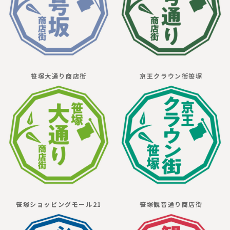
笹塚大通り商店街
京王クラウン街笹塚
笹塚ショッピングモール21
笹塚観音通り商店街