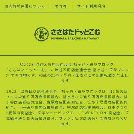
個人情報保護について
著作権
サイト利用規約
©2023 渋谷区商店会連合会 幡ヶ谷・笹塚ブロック
「ささはたドッとこむ」は 渋谷区商店会連合会 幡ヶ谷・笹塚ブロッ
ク の著作物です。掲載の記事・写真・図表などの無断転載を禁止し
ます。
2023 渋谷区商店会連合会 幡ヶ谷・笹塚ブロックは、11商店街
（六号坂通り商店街振興組合、幡ヶ谷六号通り商店街振興組合、幡
ヶ谷商店街振興組合、西原商店街振興組合、
笹塚十号
坂商店街振興
組合、十号通り商店街振興組合、笹塚商店街振興組合、京王クラウ
ン街笹塚商店会、笹塚ショッピングモールTWENTY ONE商店会、笹
塚観音通り商店街振興組合、フレンテ笹塚商店会）で構成されてい
ます。