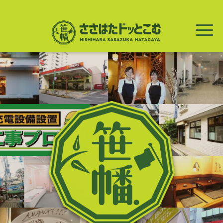
メ
イ
ン
コ
ン
テ
ン
ツ
に
移
動