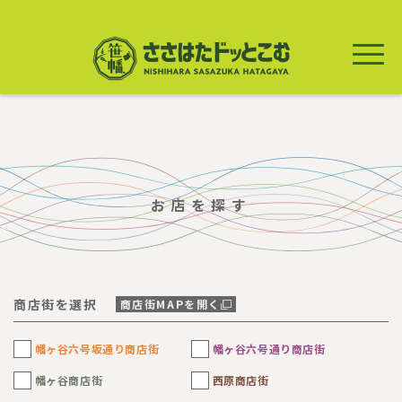
メ
イ
ン
コ
ン
テ
ン
ツ
に
移
動
お店を探す
商店街を選択
商店街MAPを開く
幡ヶ谷六号坂通り商店街
幡ヶ谷六号通り商店街
幡ヶ谷商店街
西原商店街