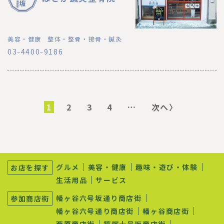
美容・健康
整体・整骨・接骨・鍼灸
03-4400-9186
ペ
ー
カ
1
ペ
2
ペ
3
ペ
4
…
次
次へ〉
ジ
レ
ー
ー
ー
ペ
送
ン
ジ
ジ
ジ
ー
り
ト
ジ
ペ
ー
サ
ジ
ブ
グルメ
美容・健康
趣味・遊び・体験
お店を探す
ナ
生活用品
サービス
ビ
ゲ
幡ヶ谷六号坂通り商店街
参加商店街
ー
シ
幡ヶ谷六号通り商店街
幡ヶ谷商店街
ョ
西原商店街
笹塚十号坂商店街