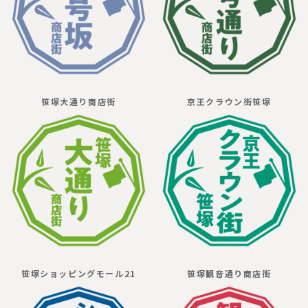
笹塚大通り商店街
京王クラウン街笹塚
笹塚ショッピングモール21
笹塚観音通り商店街