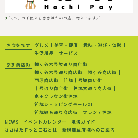
＼ハチペイ使えるささはたのお店、増えてます／
サ
ブ
グルメ
美容・健康
趣味・遊び・体験
お店を探す
ナ
生活用品
サービス
ビ
ゲ
幡ヶ谷六号坂通り商店街
参加商店街
ー
シ
幡ヶ谷六号通り商店街
幡ヶ谷商店街
ョ
西原商店街
笹塚十号坂商店街
ン
十号通り商店街
笹塚大通り商店街
京王クラウン街笹塚
笹塚ショッピングモール21
笹塚観音通り商店街
フレンテ笹塚
NEWS
イベントカレンダー
地域ガイド
ささはたドッとこむとは
新規加盟店様へのご案内