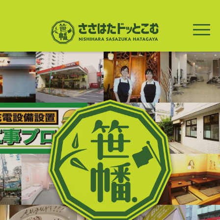
メ
イ
ン
コ
ン
テ
ン
ツ
に
移
動