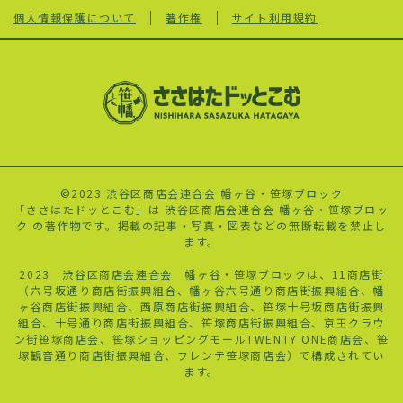
個人情報保護について
著作権
サイト利用規約
©2023 渋谷区商店会連合会 幡ヶ谷・笹塚ブロック
「ささはたドッとこむ」は 渋谷区商店会連合会 幡ヶ谷・笹塚ブロッ
ク の著作物です。掲載の記事・写真・図表などの無断転載を禁止し
ます。
2023 渋谷区商店会連合会 幡ヶ谷・笹塚ブロックは、11商店街
（六号坂通り商店街振興組合、幡ヶ谷六号通り商店街振興組合、幡
ヶ谷商店街振興組合、西原商店街振興組合、
笹塚十号
坂商店街振興
組合、十号通り商店街振興組合、笹塚商店街振興組合、京王クラウ
ン街笹塚商店会、笹塚ショッピングモールTWENTY ONE商店会、笹
塚観音通り商店街振興組合、フレンテ笹塚商店会）で構成されてい
ます。