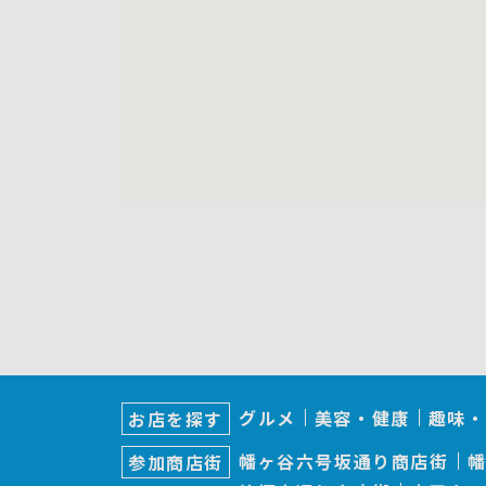
サ
ブ
グルメ
美容・健康
趣味・
お店を探す
ナ
ビ
幡ヶ谷六号坂通り商店街
参加商店街
ゲ
ー