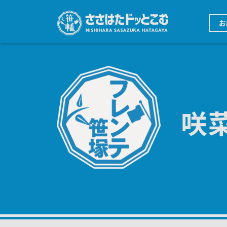
メ
イ
メ
ン
お
イ
コ
ン
ン
ナ
テ
ビ
ン
ゲ
ツ
ー
に
シ
移
ョ
動
ン
咲