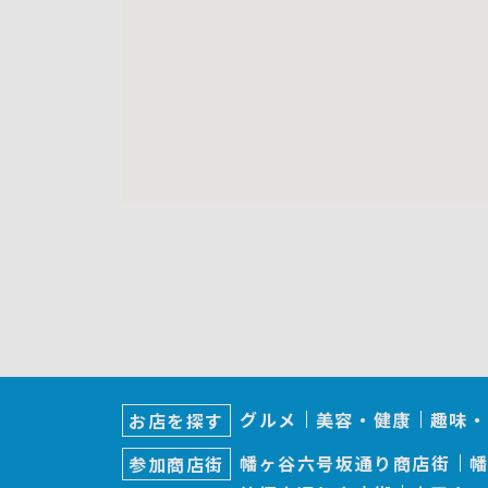
サ
ブ
グルメ
美容・健康
趣味・
お店を探す
ナ
ビ
幡ヶ谷六号坂通り商店街
参加商店街
ゲ
ー