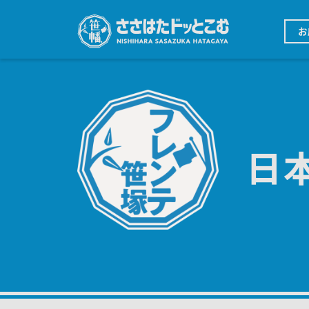
メ
イ
メ
ン
お
イ
コ
ン
ン
ナ
テ
ビ
ン
ゲ
ツ
ー
に
シ
移
ョ
動
ン
日