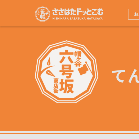
メ
イ
メ
ン
お
イ
コ
ン
ン
ナ
テ
ビ
ン
ゲ
ツ
ー
に
シ
移
ョ
動
ン
て