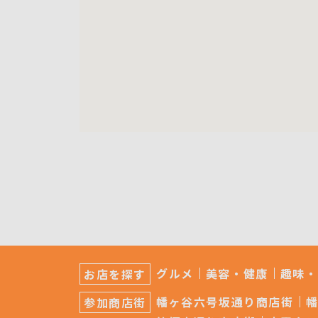
サ
ブ
グルメ
美容・健康
趣味・
お店を探す
ナ
ビ
幡ヶ谷六号坂通り商店街
参加商店街
ゲ
ー