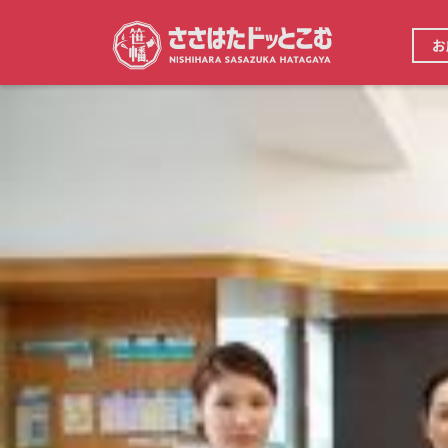
メ
イ
メ
ン
お
イ
コ
ン
ン
ナ
テ
ビ
ン
ゲ
ツ
ー
に
シ
移
ョ
動
ン