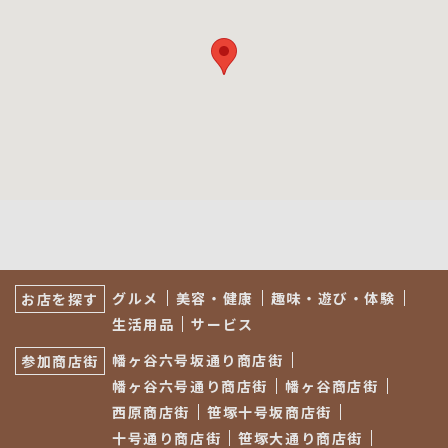
サ
ブ
グルメ
美容・健康
趣味・遊び・体験
お店を探す
ナ
生活用品
サービス
ビ
ゲ
幡ヶ谷六号坂通り商店街
参加商店街
ー
シ
幡ヶ谷六号通り商店街
幡ヶ谷商店街
ョ
西原商店街
笹塚十号坂商店街
ン
十号通り商店街
笹塚大通り商店街