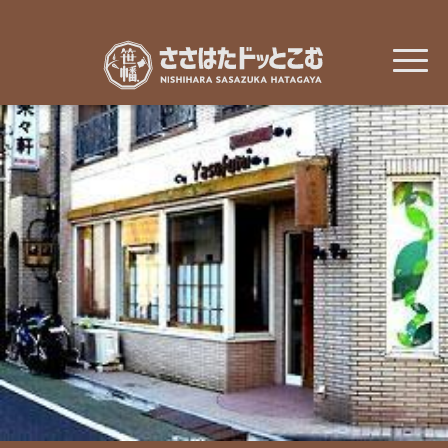
メ
イ
ン
コ
ン
テ
ン
ツ
に
移
動