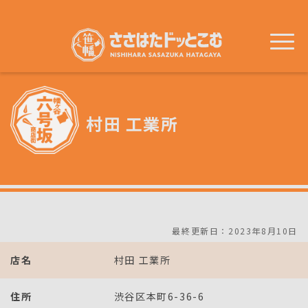
メ
イ
ン
コ
ン
テ
ン
ツ
に
移
村田 工業所
動
最終更新日：2023年8月10日
店名
村田 工業所
住所
渋谷区本町6-36-6