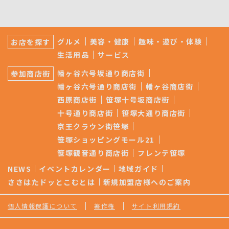
サ
ブ
グルメ
美容・健康
趣味・遊び・体験
お店を探す
ナ
生活用品
サービス
ビ
ゲ
幡ヶ谷六号坂通り商店街
参加商店街
ー
シ
幡ヶ谷六号通り商店街
幡ヶ谷商店街
ョ
西原商店街
笹塚十号坂商店街
ン
十号通り商店街
笹塚大通り商店街
京王クラウン街笹塚
笹塚ショッピングモール21
笹塚観音通り商店街
フレンテ笹塚
NEWS
イベントカレンダー
地域ガイド
ささはたドッとこむとは
新規加盟店様へのご案内
個人情報保護について
著作権
サイト利用規約