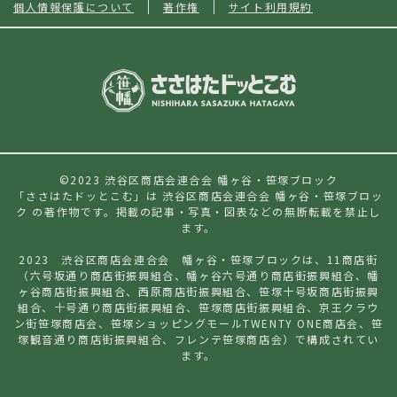
個人情報保護について
著作権
サイト利用規約
©2023 渋谷区商店会連合会 幡ヶ谷・笹塚ブロック
「ささはたドッとこむ」は 渋谷区商店会連合会 幡ヶ谷・笹塚ブロッ
ク の著作物です。掲載の記事・写真・図表などの無断転載を禁止し
ます。
2023 渋谷区商店会連合会 幡ヶ谷・笹塚ブロックは、11商店街
（六号坂通り商店街振興組合、幡ヶ谷六号通り商店街振興組合、幡
ヶ谷商店街振興組合、西原商店街振興組合、
笹塚十号
坂商店街振興
組合、十号通り商店街振興組合、笹塚商店街振興組合、京王クラウ
ン街笹塚商店会、笹塚ショッピングモールTWENTY ONE商店会、笹
塚観音通り商店街振興組合、フレンテ笹塚商店会）で構成されてい
ます。