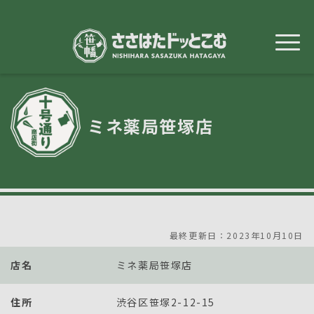
メ
イ
ン
コ
ン
テ
ン
ツ
に
移
ミネ薬局笹塚店
動
最終更新日：2023年10月10日
店名
ミネ薬局笹塚店
住所
渋谷区笹塚2-12-15