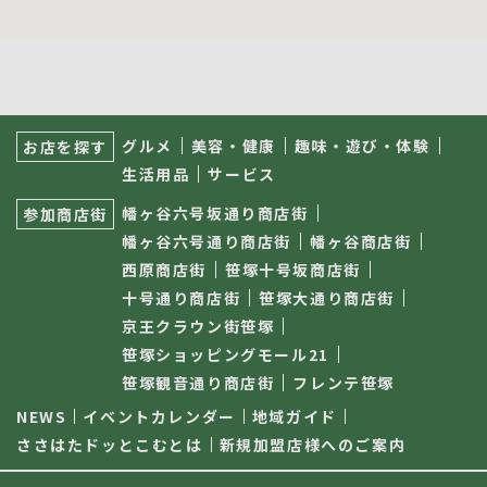
サ
ブ
グルメ
美容・健康
趣味・遊び・体験
お店を探す
ナ
生活用品
サービス
ビ
ゲ
幡ヶ谷六号坂通り商店街
参加商店街
ー
シ
幡ヶ谷六号通り商店街
幡ヶ谷商店街
ョ
西原商店街
笹塚十号坂商店街
ン
十号通り商店街
笹塚大通り商店街
京王クラウン街笹塚
笹塚ショッピングモール21
笹塚観音通り商店街
フレンテ笹塚
NEWS
イベントカレンダー
地域ガイド
ささはたドッとこむとは
新規加盟店様へのご案内