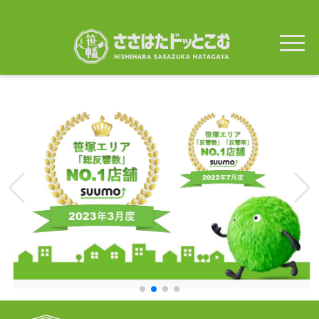
メ
イ
ン
コ
ン
テ
ン
ツ
に
移
動