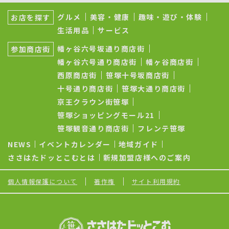
サ
ブ
グルメ
美容・健康
趣味・遊び・体験
お店を探す
ナ
生活用品
サービス
ビ
ゲ
幡ヶ谷六号坂通り商店街
参加商店街
ー
シ
幡ヶ谷六号通り商店街
幡ヶ谷商店街
ョ
西原商店街
笹塚十号坂商店街
ン
十号通り商店街
笹塚大通り商店街
京王クラウン街笹塚
笹塚ショッピングモール21
笹塚観音通り商店街
フレンテ笹塚
NEWS
イベントカレンダー
地域ガイド
ささはたドッとこむとは
新規加盟店様へのご案内
個人情報保護について
著作権
サイト利用規約