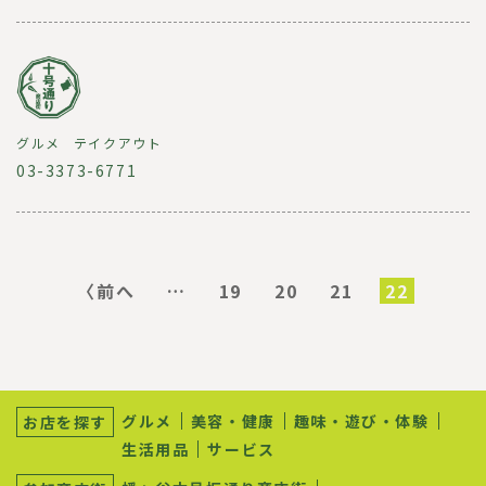
グルメ
テイクアウト
03-3373-6771
ペ
ー
前
〈前へ
…
ペ
19
ペ
20
ペ
21
カ
22
ジ
ペ
ー
ー
ー
レ
送
ー
ジ
ジ
ジ
ン
り
ジ
ト
ペ
ー
サ
ジ
ブ
グルメ
美容・健康
趣味・遊び・体験
お店を探す
ナ
生活用品
サービス
ビ
ゲ