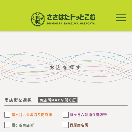
メ
イ
ン
コ
ン
テ
ン
ツ
に
移
動
お店を探す
商店街を選択
商店街MAPを開く
幡ヶ谷六号坂通り商店街
幡ヶ谷六号通り商店街
幡ヶ谷商店街
西原商店街