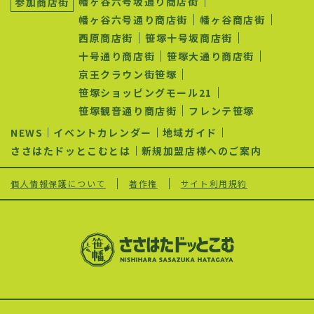
幡ヶ谷六号坂通り商店街
参加商店街
ー
シ
幡ヶ谷六号通り商店街
幡ヶ谷商店街
ョ
西原商店街
笹塚十号坂商店街
ン
十号通り商店街
笹塚大通り商店街
京王クラウン街笹塚
笹塚ショッピングモール21
笹塚観音通り商店街
フレンテ笹塚
NEWS
イベントカレンダー
地域ガイド
ささはたドッとこむとは
新規加盟店様へのご案内
個人情報保護について
著作権
サイト利用規約