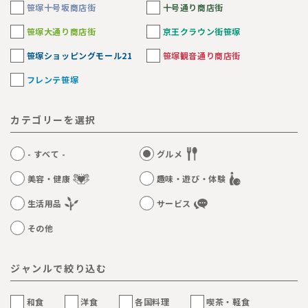
笹塚十号坂商店街
十号通り商店街
笹塚大通り商店街
京王クラウン街笹塚
笹塚ショッピングモール21
笹塚観音通り商店街
フレンテ笹塚
カテゴリーを選択
- すべて -
グルメ
美容・健康
趣味・遊び・体験
生活用品
サービス
その他
ジャンルで絞り込む
和食
洋食
各国料理
喫茶・軽食