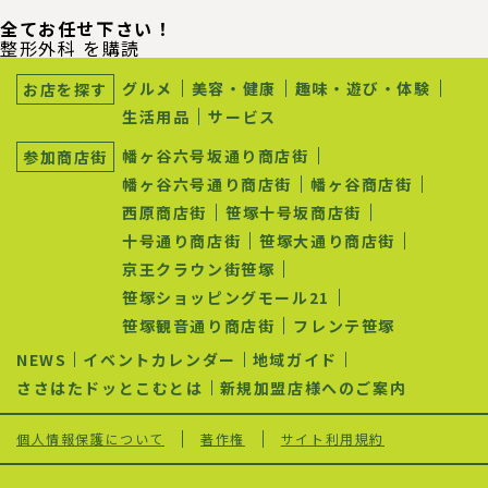
全てお任せ下さい！
整形外科 を購読
サ
ブ
グルメ
美容・健康
趣味・遊び・体験
お店を探す
ナ
生活用品
サービス
ビ
ゲ
幡ヶ谷六号坂通り商店街
参加商店街
ー
シ
幡ヶ谷六号通り商店街
幡ヶ谷商店街
ョ
西原商店街
笹塚十号坂商店街
ン
十号通り商店街
笹塚大通り商店街
京王クラウン街笹塚
笹塚ショッピングモール21
笹塚観音通り商店街
フレンテ笹塚
NEWS
イベントカレンダー
地域ガイド
ささはたドッとこむとは
新規加盟店様へのご案内
個人情報保護について
著作権
サイト利用規約