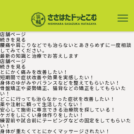
メ
イ
ン
コ
ン
テ
店舗ページ
ン
店
続きを見る
ツ
舗
腰痛や肩こりなどでも治らないとあきらめずに一度相談
に
ペ
してみてください。
移
ー
最新の知識と治療でお答えします
動
ジ
店舗ページ
の
店
続きを見る
舗
とにかく痛みを改善したい！
ペ
短期間で症状改善や効果を実感したい！
ー
身体のゆがみやバランスなどを整えてもらいたい！
ジ
骨盤矯正や姿勢矯正、猫背などの矯正をしてもらいた
の
い！
どこに行っても治らなかった症状を改善したい！
薬や注射に頼って生活したくない！
安心して施術に専念できる治療院を探している！
ケガをしにくい身体作りをしたい！
練習前や試合前にテーピングなどの固定をしてもらいた
い！
身体が重たくてとにかくマッサージされたい！