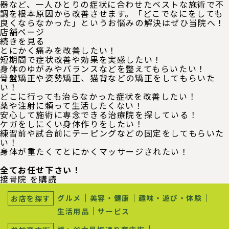
器など、一人ひとりの症状に合わせたベストな施術で不
調を根本原因から改善させます。「どこでなにをしても
良くならなかった」というお悩みの解決はぜひ当院へ！
店舗ページ
店
続きを見る
舗
とにかく痛みを改善したい！
ペ
短期間で症状改善や効果を実感したい！
ー
身体のゆがみやバランスなどを整えてもらいたい！
ジ
骨盤矯正や姿勢矯正、猫背などの矯正をしてもらいた
の
い！
どこに行っても治らなかった症状を改善したい！
薬や注射に頼って生活したくない！
安心して施術に専念できる治療院を探している！
ケガをしにくい身体作りをしたい！
練習前や試合前にテーピングなどの固定をしてもらいた
い！
身体が重たくてとにかくマッサージされたい！
全てお任せ下さい！
接骨院 を購読
サ
ブ
グルメ
美容・健康
趣味・遊び・体験
お店を探す
ナ
生活用品
サービス
ビ
ゲ