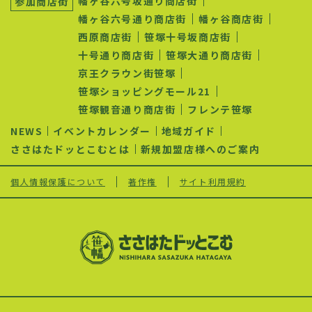
幡ヶ谷六号坂通り商店街
参加商店街
ー
シ
幡ヶ谷六号通り商店街
幡ヶ谷商店街
ョ
西原商店街
笹塚十号坂商店街
ン
十号通り商店街
笹塚大通り商店街
京王クラウン街笹塚
笹塚ショッピングモール21
笹塚観音通り商店街
フレンテ笹塚
NEWS
イベントカレンダー
地域ガイド
ささはたドッとこむとは
新規加盟店様へのご案内
個人情報保護について
著作権
サイト利用規約