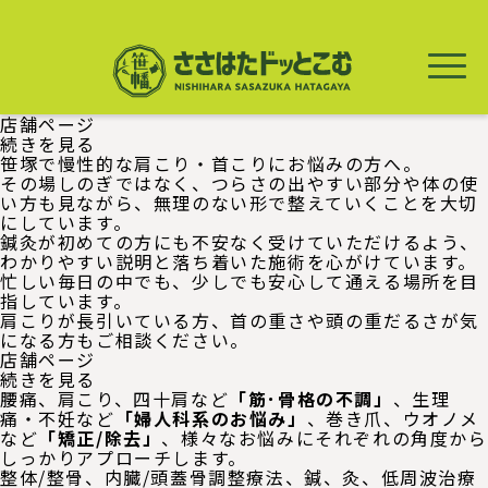
メ
イ
ン
コ
ン
テ
店舗ページ
ン
店
続きを見る
ツ
舗
笹塚で慢性的な肩こり・首こりにお悩みの方へ。
に
ペ
その場しのぎではなく、つらさの出やすい部分や体の使
移
ー
い方も見ながら、無理のない形で整えていくことを大切
動
ジ
にしています。
の
鍼灸が初めての方にも不安なく受けていただけるよう、
わかりやすい説明と落ち着いた施術を心がけています。
忙しい毎日の中でも、少しでも安心して通える場所を目
指しています。
肩こりが長引いている方、首の重さや頭の重だるさが気
になる方もご相談ください。
店舗ページ
店
続きを見る
舗
腰痛、肩こり、四十肩など
「筋･骨格の不調」
、生理
ペ
痛・不妊など
「婦人科系のお悩み」
、巻き爪、ウオノメ
ー
など
「矯正/除去」
、様々なお悩みにそれぞれの角度から
ジ
しっかりアプローチします。
の
整体/整骨、内臓/頭蓋骨調整療法、鍼、灸、低周波治療